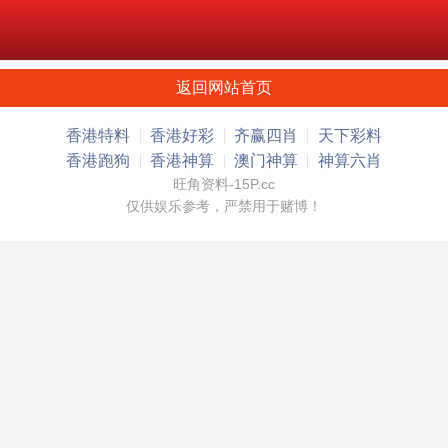
返回网站首页
香港特料
香港好彩
齐赢四肖
天下彩料
香港跑狗
香港神算
澳门神算
神算六肖
旺角资料-15P.cc
仅供娱乐参考，严禁用于赌博！