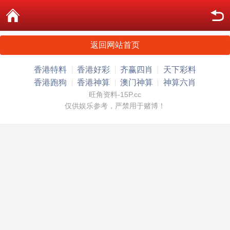
返回网站首页
香港特料
香港好彩
齐赢四肖
天下彩料
香港跑狗
香港神算
澳门神算
神算六肖
旺角资料-15P.cc
仅供娱乐参考，严禁用于赌博！