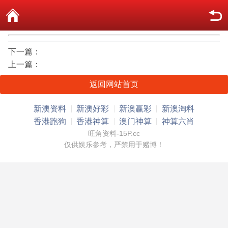
下一篇：
上一篇：
返回网站首页
新澳资料
新澳好彩
新澳赢彩
新澳淘料
香港跑狗
香港神算
澳门神算
神算六肖
旺角资料-15P.cc
仅供娱乐参考，严禁用于赌博！