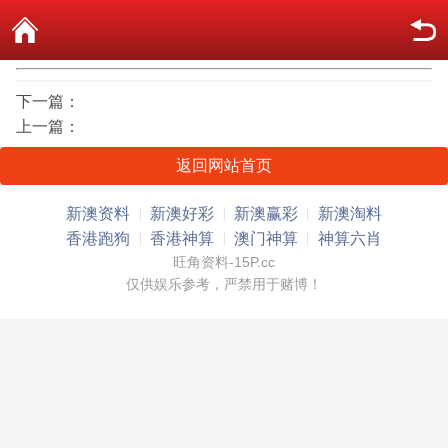
下一篇：
上一篇：
返回网站首页
新澳资料
新澳好彩
新澳赢彩
新澳淘料
香港跑狗
香港神算
澳门神算
神算六肖
旺角资料-15P.cc
仅供娱乐参考，严禁用于赌博！