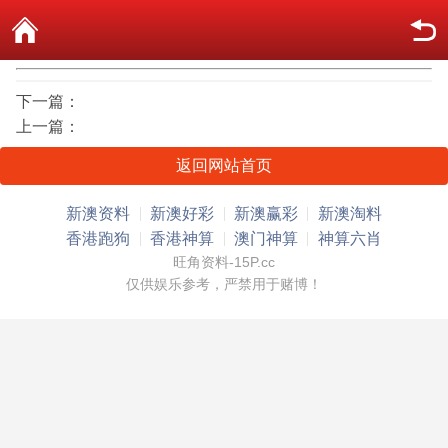
下一篇：
上一篇：
返回网站首页
新澳资料
新澳好彩
新澳赢彩
新澳淘料
香港跑狗
香港神算
澳门神算
神算六肖
旺角资料-15P.cc
仅供娱乐参考，严禁用于赌博！