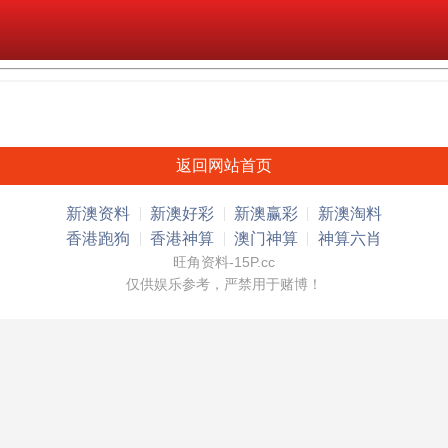
返回网站首页
新澳资料
新澳好彩
新澳赢彩
新澳淘料
香港跑狗
香港神算
澳门神算
神算六肖
旺角资料-15P.cc
仅供娱乐参考，严禁用于赌博！