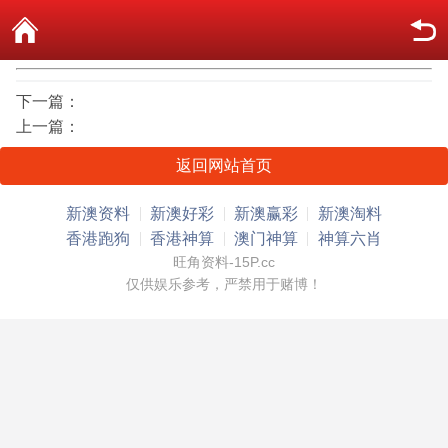
下一篇：
上一篇：
返回网站首页
新澳资料
新澳好彩
新澳赢彩
新澳淘料
香港跑狗
香港神算
澳门神算
神算六肖
旺角资料-15P.cc
仅供娱乐参考，严禁用于赌博！