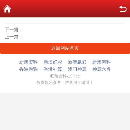
下一篇：
上一篇：
返回网站首页
新澳资料
新澳好彩
新澳赢彩
新澳淘料
香港跑狗
香港神算
澳门神算
神算六肖
旺角资料-15P.cc
仅供娱乐参考，严禁用于赌博！