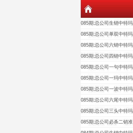
085期:总公司生销中特玛
085期:总公司单双中特玛
085期:总公司六销中特玛
085期:总公司四销中特玛
085期:总公司一句中特玛
085期:总公司一玛中特玛
085期:总公司一波中特玛
085期:总公司六尾中特玛
085期:总公司三头中特玛
085期:总公司必杀二销准
084期:总公司生销中特玛