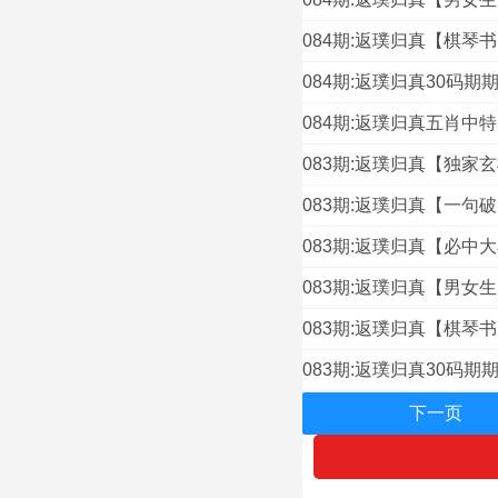
084期:返璞归真【棋琴
084期:返璞归真30码期
084期:返璞归真五肖中特
083期:返璞归真【独家
083期:返璞归真【一句
083期:返璞归真【必中
083期:返璞归真【男女
083期:返璞归真【棋琴
083期:返璞归真30码期
下一页