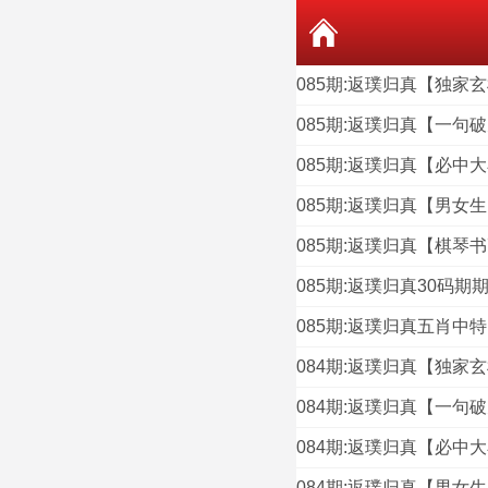
085期:返璞归真【独家
085期:返璞归真【一句
085期:返璞归真【必中
085期:返璞归真【男女
085期:返璞归真【棋琴
085期:返璞归真30码期
085期:返璞归真五肖中特
084期:返璞归真【独家
084期:返璞归真【一句
084期:返璞归真【必中
084期:返璞归真【男女