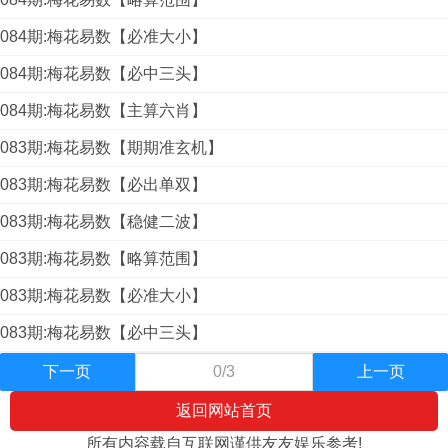
084期:梅花易数【必准大小】
084期:梅花易数【必中三头】
084期:梅花易数【主算六肖】
083期:梅花易数【期期准玄机】
083期:梅花易数【必出单双】
083期:梅花易数【稳健二波】
083期:梅花易数【略算范围】
083期:梅花易数【必准大小】
083期:梅花易数【必中三头】
下一页
0/3
上一页
返回网站首页
所有内容载自互联网谨供友友娱乐参考!