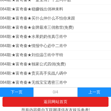
084期:★富奇秦★稳赚钱出俏神来料
084期:★富奇秦★买什么仲什么不怕你来跟
084期:★富奇秦★金牌最准三俏救世(免费)
084期:★富奇秦★水果奶奶传真①肖中
084期:★富奇秦★情报中心必中二肖中
084期:★富奇秦★刘伯温①肖中平特
084期:★富奇秦★独家公式四俏(免费)
084期:★富奇秦★贵宾高手实战八碼中
084期:★富奇秦★无线宝宝透密三肖中
下一页
0/4
上一页
返回网站首页
所有内容载自互联网谨供友友娱乐参考!