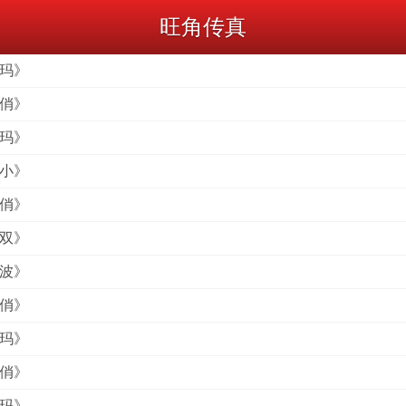
旺角传真
五玛》
七俏》
十玛》
大小》
五俏》
丹双》
一波》
一俏》
五玛》
七俏》
十玛》