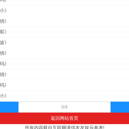
大小》
五俏》
丹双》
一波》
一俏》
五玛》
七俏》
十玛》
大小》
0/4
返回网站首页
所有内容载自互联网谨供友友娱乐参考!