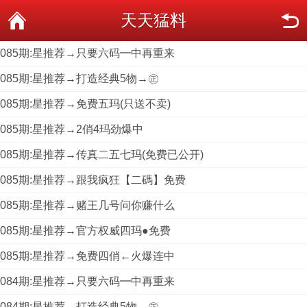
天天猛料
085期:星推荐→只要六码━中再重来
085期:星推荐→打造经典5物→㊣
085期:星推荐→免费五玛(只送不卖)
085期:星推荐→2俏4玛劲爆中
085期:星推荐→传真二五七玛(免费已公开)
085期:星推荐→跟我疯狂【二碼】免费
085期:星推荐→赌王几号问你赚什么
085期:星推荐→官方权威四玛●免费
085期:星推荐→免费四俏←火爆连中
084期:星推荐→只要六码━中再重来
084期:星推荐→打造经典5物→㊣