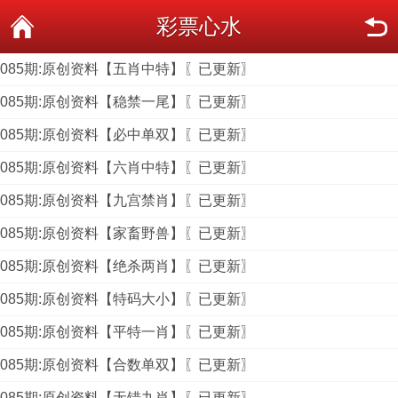
彩票心水
085期:原创资料【五肖中特】〖已更新〗
085期:原创资料【稳禁一尾】〖已更新〗
085期:原创资料【必中单双】〖已更新〗
085期:原创资料【六肖中特】〖已更新〗
085期:原创资料【九宫禁肖】〖已更新〗
085期:原创资料【家畜野兽】〖已更新〗
085期:原创资料【绝杀两肖】〖已更新〗
085期:原创资料【特码大小】〖已更新〗
085期:原创资料【平特一肖】〖已更新〗
085期:原创资料【合数单双】〖已更新〗
085期:原创资料【无错九肖】〖已更新〗