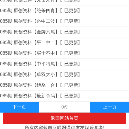
085期:原创资料【绝杀四肖】〖已更新〗
085期:原创资料【必中二波】〖已更新〗
085期:原创资料【金牌六尾】〖已更新〗
085期:原创资料【平二中二】〖已更新〗
085期:原创资料【买十不中】〖已更新〗
085期:原创资料【中平特尾】〖已更新〗
085期:原创资料【单双大小】〖已更新〗
085期:原创资料【绝杀一合】〖已更新〗
085期:原创资料【最新杀码】〖已更新〗
下一页
0/9
上一页
返回网站首页
所有内容载自互联网谨供友友娱乐参考!