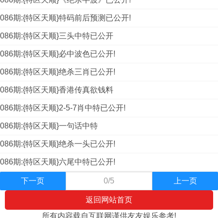
086期:{特区天顺}特码前后预测已公开!
086期:{特区天顺}三头中特已公开
086期:{特区天顺}必中波色已公开!
086期:{特区天顺}绝杀三肖已公开!
086期:{特区天顺}香港传真欲钱料
086期:{特区天顺}2-5-7肖中特已公开!
086期:{特区天顺}一句话中特
086期:{特区天顺}绝杀一头已公开!
086期:{特区天顺}六尾中特已公开!
下一页
0/5
上一页
返回网站首页
所有内容载自互联网谨供友友娱乐参考!