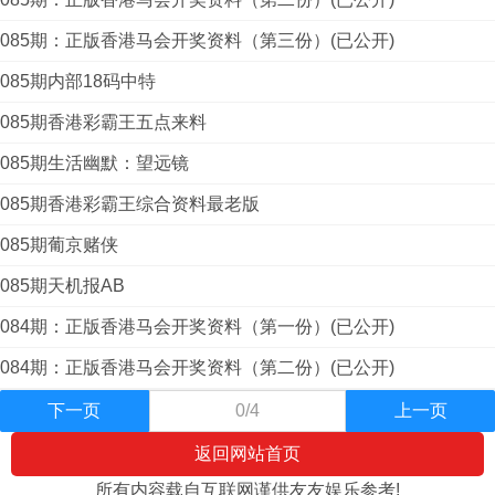
085期：正版香港马会开奖资料（第三份）(已公开)
085期内部18码中特
085期香港彩霸王五点来料
085期生活幽默：望远镜
085期香港彩霸王综合资料最老版
085期葡京赌侠
085期天机报AB
084期：正版香港马会开奖资料（第一份）(已公开)
084期：正版香港马会开奖资料（第二份）(已公开)
下一页
0/4
上一页
返回网站首页
所有内容载自互联网谨供友友娱乐参考!