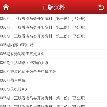
正版资料
086期：正版香港马会开奖资料（第一份）(已公开)
086期：正版香港马会开奖资料（第二份）(已公开)
086期：正版香港马会开奖资料（第三份）(已公开)
086期内部18码中特
086期香港彩霸王五点来料
086期生活幽默：成功的关系
086期香港彩霸王综合资料最老版
086期葡京赌侠
086期天机报AB
085期：正版香港马会开奖资料（第一份）(已公开)
085期：正版香港马会开奖资料（第二份）(已公开)