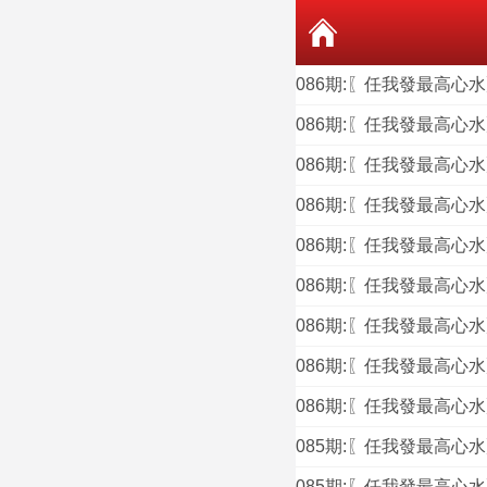
086期:〖任我發最高心
086期:〖任我發最高心
086期:〖任我發最高心
086期:〖任我發最高心
086期:〖任我發最高心
086期:〖任我發最高心
086期:〖任我發最高心
086期:〖任我發最高心
086期:〖任我發最高心
085期:〖任我發最高心
085期:〖任我發最高心