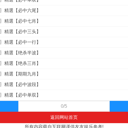
水〗精選【必中六尾】
水〗精選【必中七肖】
水〗精選【必中三头】
水〗精選【必中一行】
水〗精選【绝杀半波】
水〗精選【绝杀三肖】
水〗精選【期期九肖】
水〗精選【必中波段】
水〗精選【必中单双】
0/5
返回网站首页
所有内容载自互联网谨供友友娱乐参考!