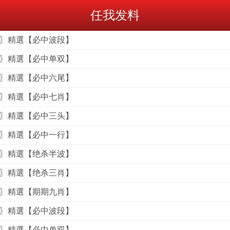
任我发料
水〗精選【必中波段】
水〗精選【必中单双】
水〗精選【必中六尾】
水〗精選【必中七肖】
水〗精選【必中三头】
水〗精選【必中一行】
水〗精選【绝杀半波】
水〗精選【绝杀三肖】
水〗精選【期期九肖】
水〗精選【必中波段】
水〗精選【必中单双】