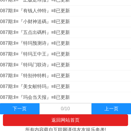
087期:‖≡『有钱人仲特』≡‖已更新
087期:‖≡『小财神送碼』≡‖已更新
087期:‖≡『五点出碼料』≡‖已更新
087期:‖≡『特玛预测诗』≡‖已更新
087期:‖≡『特玛王中王』≡‖已更新
087期:‖≡『特玛门联诗』≡‖已更新
087期:‖≡『特别仲特料』≡‖已更新
087期:‖≡『美女献特玛』≡‖已更新
087期:‖≡『玛会当天报』≡‖已更新
下一页
0/10
上一页
返回网站首页
所有内容载自互联网谨供友友娱乐参考!