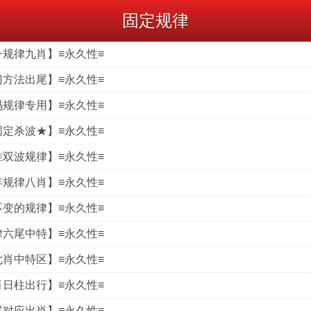
固定规律
一规律九肖】≡永久性≡
门方法出尾】≡永久性≡
码规律专用】≡永久性≡
固定杀波★】≡永久性≡
准双波规律】≡永久性≡
年规律八肖】≡永久性≡
不变的规律】≡永久性≡
律六尾中特】≡永久性≡
七肖中特区】≡永久性≡
肖日柱出行】≡永久性≡
尾对应出肖】≡永久性≡