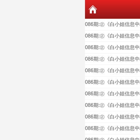
086期:㊣《白小姐信息
086期:㊣《白小姐信息
086期:㊣《白小姐信息
086期:㊣《白小姐信息
086期:㊣《白小姐信息
086期:㊣《白小姐信息
086期:㊣《白小姐信息
086期:㊣《白小姐信息
086期:㊣《白小姐信息
086期:㊣《白小姐信息
086期:㊣《白小姐信息