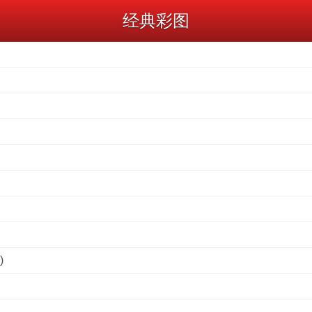
经典彩图
)