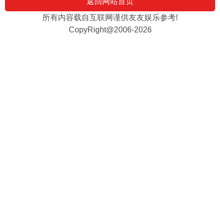
返回网站首页
所有内容载自互联网谨供友友娱乐参考!
CopyRight@2006-2026