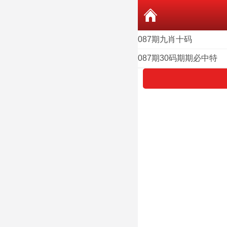
087期九肖十码
087期30码期期必中特