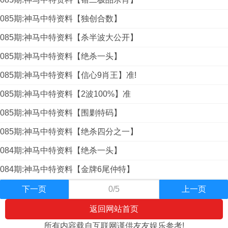
085期:神马中特资料【独创合数】
085期:神马中特资料【杀半波大公开】
085期:神马中特资料【绝杀一头】
085期:神马中特资料【信心9肖王】准!
085期:神马中特资料【2波100%】准
085期:神马中特资料【围剿特码】
085期:神马中特资料【绝杀四分之一】
084期:神马中特资料【绝杀一头】
084期:神马中特资料【金牌6尾仲特】
下一页
0/5
上一页
返回网站首页
所有内容载自互联网谨供友友娱乐参考!