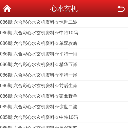
心水玄机
086期:六合彩心水玄机资料☆惊世二波
086期:六合彩心水玄机资料☆中特10码
086期:六合彩心水玄机资料☆单双攻略
086期:六合彩心水玄机资料☆平特一肖
086期:六合彩心水玄机资料☆精华五肖
086期:六合彩心水玄机资料☆平特一尾
086期:六合彩心水玄机资料☆前后生肖
086期:六合彩心水玄机资料☆家禽野兽
085期:六合彩心水玄机资料☆惊世二波
085期:六合彩心水玄机资料☆中特10码
085期:六合彩心水玄机资料☆单双攻略