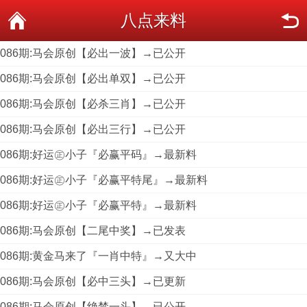
八点来料
086期:马会原创【必出一波】→已公开
086期:马会原创【必出单双】→已公开
086期:马会原创【必杀三肖】→已公开
086期:马会原创【必出三行】→已公开
086期:好运㊣小子『必赢平码』→最新料
086期:好运㊣小子『必赢平特尾』→最新料
086期:好运㊣小子『必赢平特』→最新料
086期:马会原创【二尾中奖】→已发表
086期:黄金马来了『一肖中特』→又大中
086期:马会原创【必中三头】→已更新
086期:马会原创【绝禁一头】→已公开