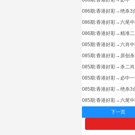
086期:香港好彩→绝杀3
086期:香港好彩→六尾
086期:香港好彩→精准
085期:香港好彩→六肖
085期:香港好彩→原创
085期:香港好彩→杀二
085期:香港好彩→必中
085期:香港好彩→绝杀3
085期:香港好彩→六尾
下一页