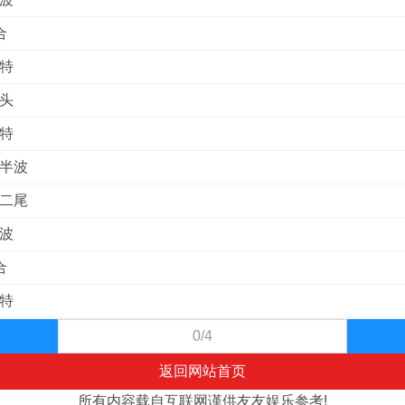
合
中特
二头
中特
杀半波
肖二尾
一波
合
中特
0/4
返回网站首页
所有内容载自互联网谨供友友娱乐参考!