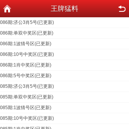
王牌猛料
086期:济公3肖5号(已更新)
086期:单双中奖区(已更新)
086期:1波猜号区(已更新)
086期:10号中奖区(已更新)
086期:1肖中奖区(已更新)
086期:5号中奖区(已更新)
085期:济公3肖5号(已更新)
085期:单双中奖区(已更新)
085期:1波猜号区(已更新)
085期:10号中奖区(已更新)
085期:1肖中奖区(已更新)