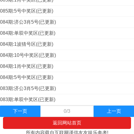
085期:5号中奖区(已更新)
084期:济公3肖5号(已更新)
084期:单双中奖区(已更新)
084期:1波猜号区(已更新)
084期:10号中奖区(已更新)
084期:1肖中奖区(已更新)
084期:5号中奖区(已更新)
083期:济公3肖5号(已更新)
083期:单双中奖区(已更新)
下一页
0/3
上一页
返回网站首页
所有内容载自互联网谨供友友娱乐参考!