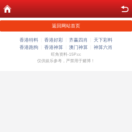
返回网站首页
香港特料
香港好彩
齐赢四肖
天下彩料
香港跑狗
香港神算
澳门神算
神算六肖
旺角资料-15P.cc
仅供娱乐参考，严禁用于赌博！