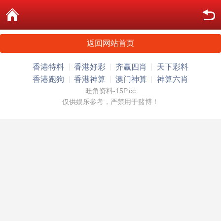
返回网站首页
香港特料
香港好彩
齐赢四肖
天下彩料
香港跑狗
香港神算
澳门神算
神算六肖
旺角资料-15P.cc
仅供娱乐参考，严禁用于赌博！