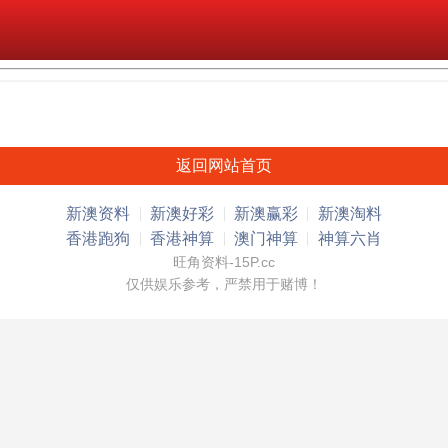
返回网站首页
新澳资料
新澳好彩
新澳赢彩
新澳淘料
香港跑狗
香港神算
澳门神算
神算六肖
旺角资料-15P.cc
仅供娱乐参考，严禁用于赌博！