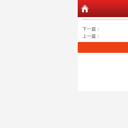
下一篇：
上一篇：