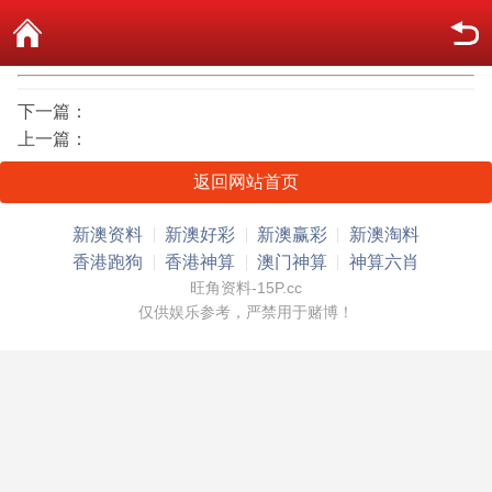
下一篇：
上一篇：
返回网站首页
新澳资料
新澳好彩
新澳赢彩
新澳淘料
香港跑狗
香港神算
澳门神算
神算六肖
旺角资料-15P.cc
仅供娱乐参考，严禁用于赌博！