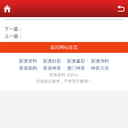
下一篇：
上一篇：
返回网站首页
新澳资料
新澳好彩
新澳赢彩
新澳淘料
香港跑狗
香港神算
澳门神算
神算六肖
旺角资料-15P.cc
仅供娱乐参考，严禁用于赌博！