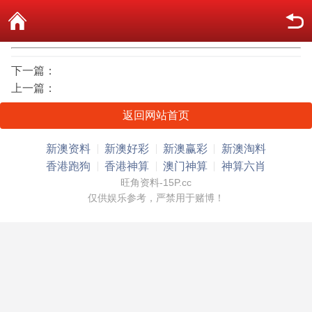
下一篇：
上一篇：
返回网站首页
新澳资料
新澳好彩
新澳赢彩
新澳淘料
香港跑狗
香港神算
澳门神算
神算六肖
旺角资料-15P.cc
仅供娱乐参考，严禁用于赌博！